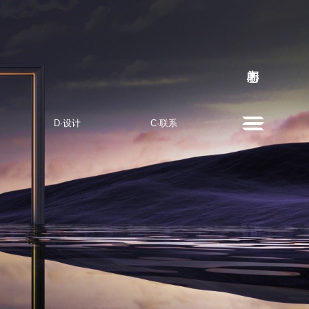
D·设计
C·联系
DESIGN
CONTACT US