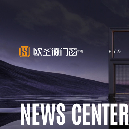
H·首页
P· 产品
HOME
PRODUCTS
NEWS CENTER