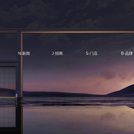
N·新闻
J·招商
S·门店
B·品牌
NEWS
JOIN
STORE
BRAND