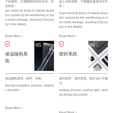
下的暴雨，它都能陪你轻松应对，护
或人为的侵害，于细微处展现无尽关
你周全；
怀；
can resist all kinds of natural disast
Scan resist all kinds of natural disas
ers caused by the weathering or ma
ters caused by the weathering or m
n-made damage, showing accura
an-made damage, showing accur
cy in the details;
acy in the details;
Read More
Read More
05
06
保温隔热系
密封系统
统
保温隔热原理、材料、结构
密封原理、密封类型、密封设计关键
点;
thermal insulation process, materia
l, structure；
sealing process, sealing type, seali
ng design key points;
Read More
Read More