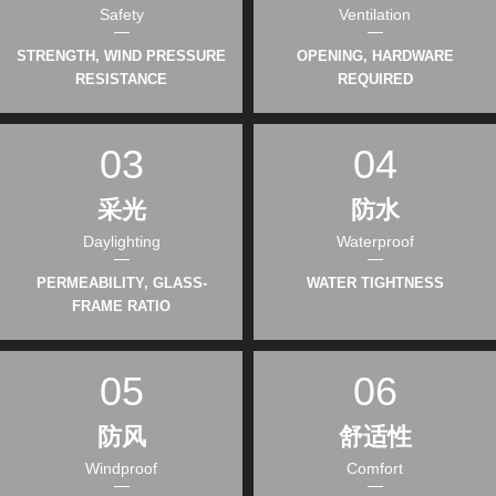
Safety
Ventilation
STRENGTH, WIND PRESSURE
OPENING, HARDWARE
RESISTANCE
REQUIRED
03
04
采光
防水
Daylighting
Waterproof
PERMEABILITY, GLASS-
WATER TIGHTNESS
FRAME RATIO
05
06
防风
舒适性
Windproof
Comfort