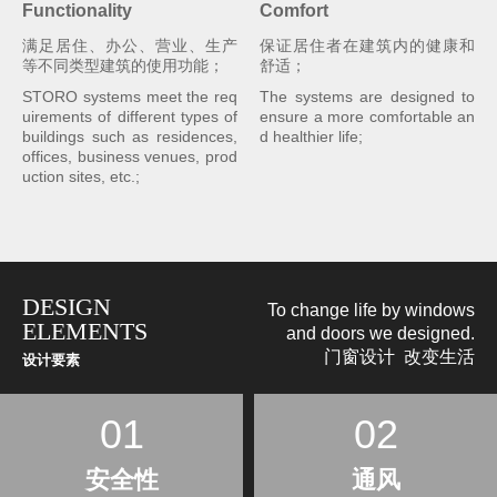
Functionality
Comfort
满足居住、办公、营业、生产
保证居住者在建筑内的健康和
等不同类型建筑的使用功能；
舒适；
STORO systems meet the req
The systems are designed to
uirements of different types of
ensure a more comfortable an
buildings such as residences,
d healthier life;
offices, business venues, prod
uction sites, etc.;
DESIGN
To change life by windows
ELEMENTS
and doors we designed.
门窗设计 改变生活
设计要素
01
02
安全性
通风